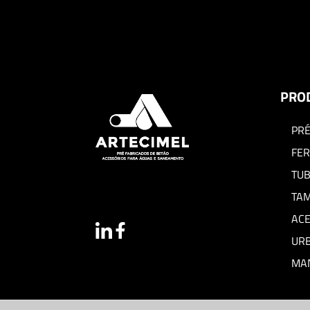
PRO
PRÉ
FER
TU
TAM
AC
UR
MAN