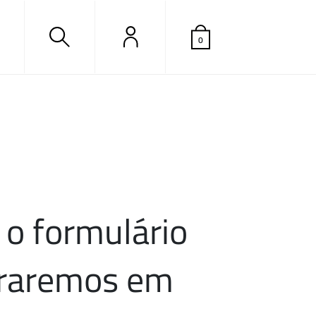
0
A
carregar..
o formulário
traremos em