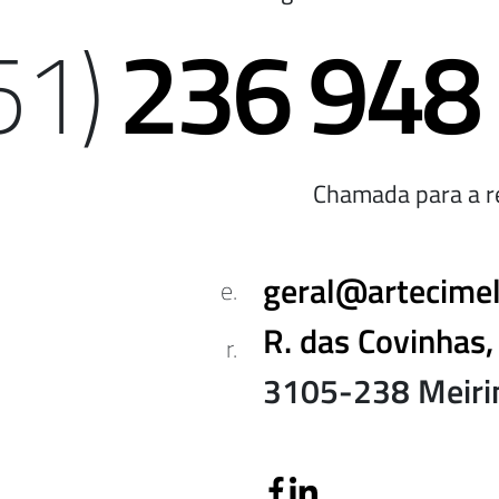
51)
236 948
Chamada para a re
geral@artecimel
e.
R. das Covinhas,
r.
3105-238 Meiri