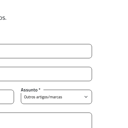
os.
Assunto *