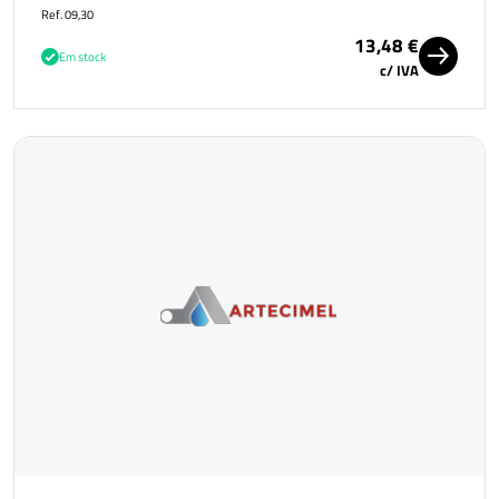
Ref. 09,30
13,48 €
Em stock
c/ IVA