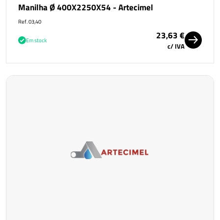
Manilha Ø 400X2250X54 - Artecimel
Ref. 03,40
23,63 €
Em stock
c/ IVA