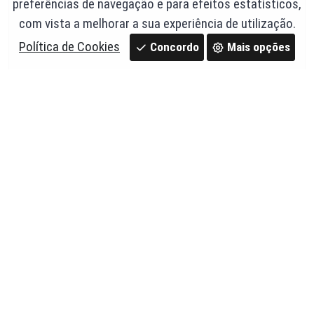
preferências de navegação e para efeitos estatísticos,
com vista a melhorar a sua experiência de utilização.
Política de Cookies
Concordo
Mais opções
Manilha Ø 500X2250X62 - Artecimel
Ref. 03,50
33,74 €
Em stock
c/ IVA