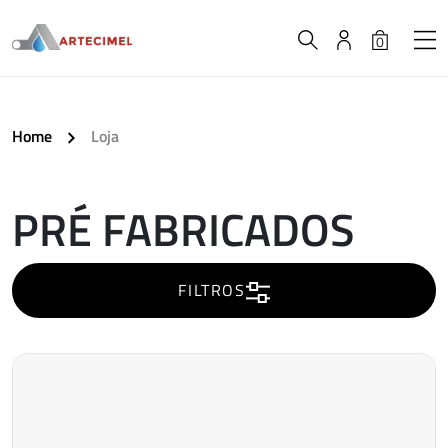
0
Home
Loja
PRÉ FABRICADOS
A
carregar..
FILTROS