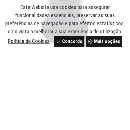
Este Website usa cookies para assegurar
funcionalidades essenciais, preservar as suas
preferências de navegação e para efeitos estatísticos,
com vista a melhorar a sua experiência de utilização.
Política de Cookies
Concordo
Mais opções
Stub End Batente Flangeado Longo DN110 PN16 -
NTG
Ref. 86,S110PN16N
7,53 €
Em stock
c/ IVA