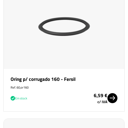
Oring p/ corrugado 160 - Fersil
Ref. 60,or160
6,59 €
Em stock
c/ IVA