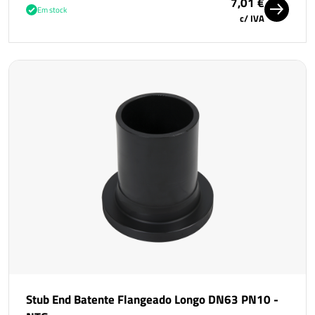
7,01 €
Em stock
c/ IVA
Stub End Batente Flangeado Longo DN63 PN10 -