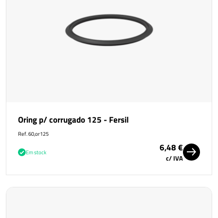
Oring p/ corrugado 125 - Fersil
Ref. 60,or125
6,48 €
Em stock
c/ IVA