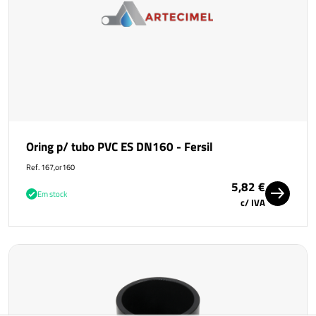
Oring p/ tubo PVC ES DN160 - Fersil
Ref. 167,or160
5,82 €
Em stock
c/ IVA