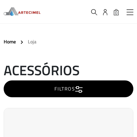
0
Home
Loja
ACESSÓRIOS
A
carregar..
FILTROS