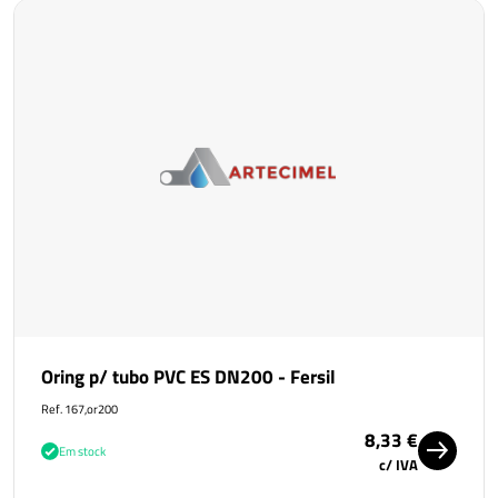
Oring p/ tubo PVC ES DN200 - Fersil
Ref. 167,or200
8,33 €
Em stock
c/ IVA