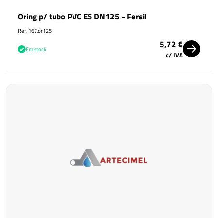
Oring p/ tubo PVC ES DN125 - Fersil
Ref. 167,or125
5,72 €
Em stock
c/ IVA