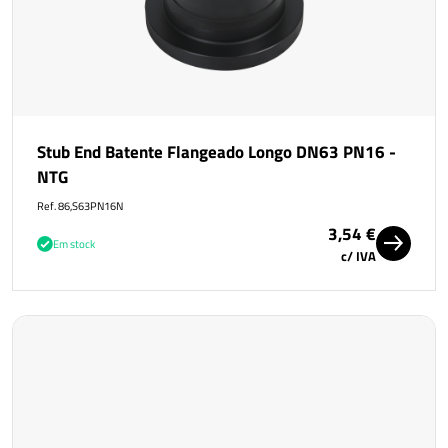
Stub End Batente Flangeado Longo DN63 PN16 -
NTG
Ref. 86,S63PN16N
3,54 €
Em stock
c/ IVA