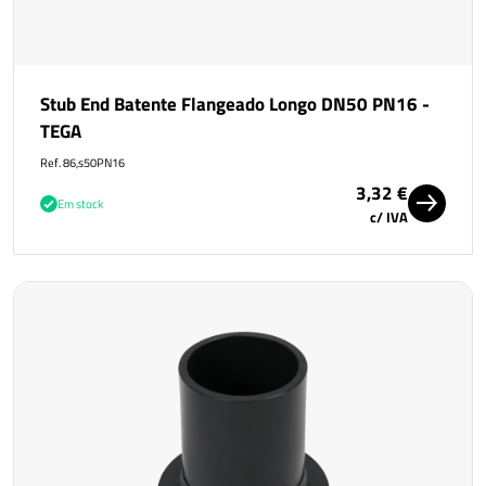
Stub End Batente Flangeado Longo DN50 PN16 -
TEGA
Ref. 86,s50PN16
3,32 €
Em stock
c/ IVA