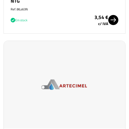
NTG
Ref. 86,s63N
3,54 €
Em stock
c/ IVA