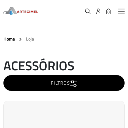
0
Home
Loja
ACESSÓRIOS
A
carregar..
FILTROS