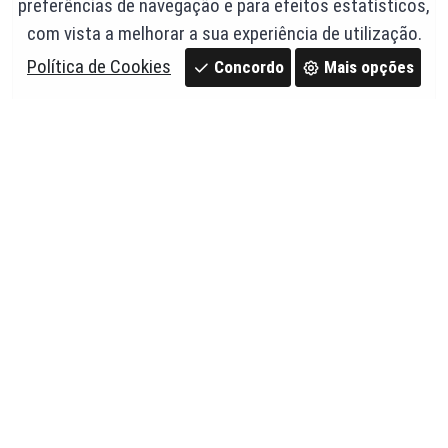
preferências de navegação e para efeitos estatísticos,
com vista a melhorar a sua experiência de utilização.
Política de Cookies
Concordo
Mais opções
Tampão de 40 p/ tubo de cabos - SOFITEC
Ref. 62,t40
0,92 €
Em stock
c/ IVA