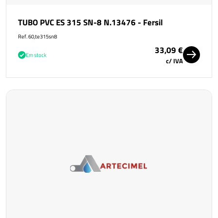
TUBO PVC ES 315 SN-8 N.13476 - Fersil
Ref. 60,te315sn8
33,09 €
Em stock
c/ IVA