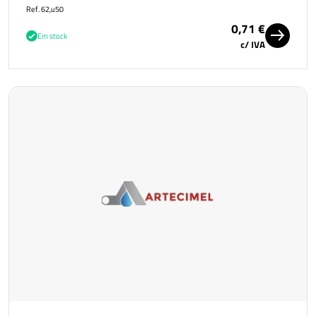
Ref. 62,u50
0,71 €
Em stock
c/ IVA