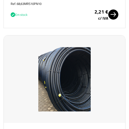
Ref. 68,63MRS10PN10
2,21 €
Em stock
c/ IVA