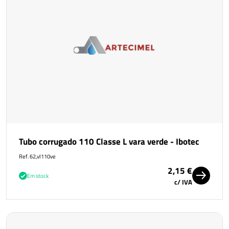
Tubo corrugado 110 Classe L vara verde - Ibotec
Ref. 62,vl110ve
2,15 €
Em stock
c/ IVA