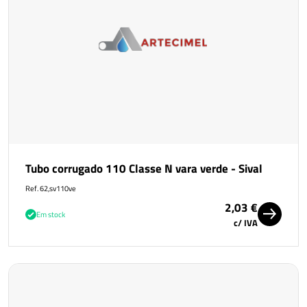
Tubo corrugado 110 Classe N vara verde - Sival
Ref. 62,sv110ve
2,03 €
Em stock
c/ IVA