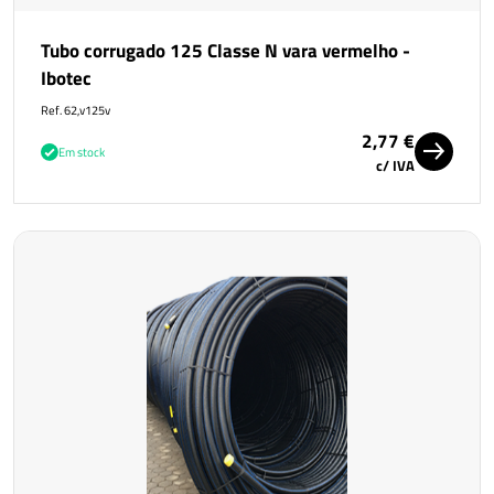
Tubo corrugado 125 Classe N vara vermelho -
Ibotec
Ref. 62,v125v
2,77 €
Em stock
c/ IVA