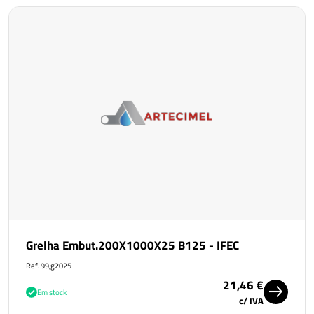
Grelha Embut.200X1000X25 B125 - IFEC
Ref. 99,g2025
21,46 €
Em stock
c/ IVA