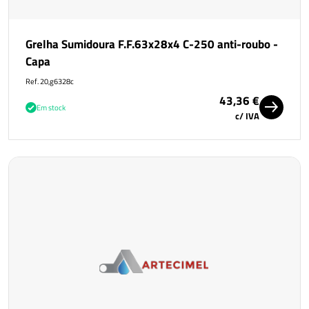
Grelha Sumidoura F.F.63x28x4 C-250 anti-roubo -
Capa
Ref. 20,g6328c
43,36 €
Em stock
c/ IVA