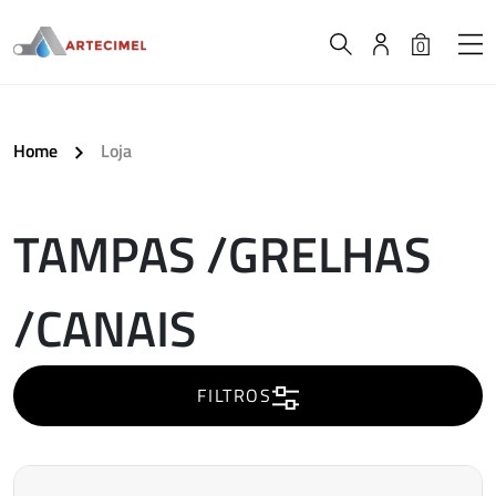
0
Home
Loja
TAMPAS /GRELHAS
A
/CANAIS
carregar..
FILTROS