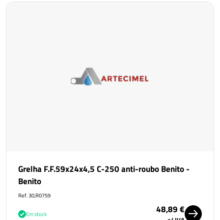
Grelha F.F.59x24x4,5 C-250 anti-roubo Benito -
Benito
Ref. 30,R0759
48,89 €
Em stock
c/ IVA