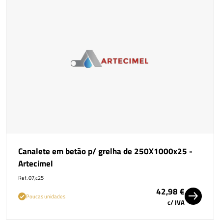
Canalete em betão p/ grelha de 250X1000x25 -
Artecimel
Ref. 07,c25
42,98 €
Poucas unidades
c/ IVA