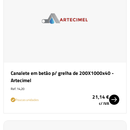
Canalete em betão p/ grelha de 200X1000x40 -
Artecimel
Ref. 14,20
21,14 €
Poucas unidades
c/ IVA