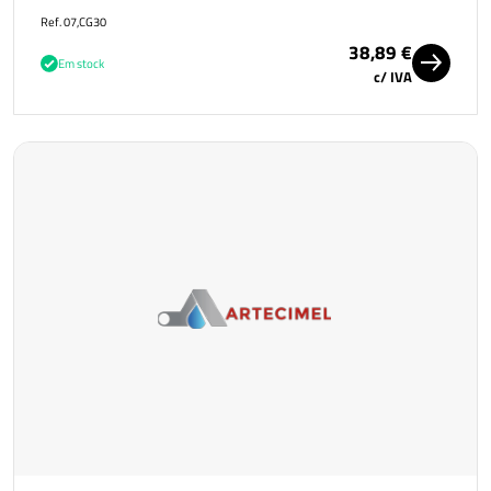
Ref. 07,CG30
38,89 €
Em stock
c/ IVA