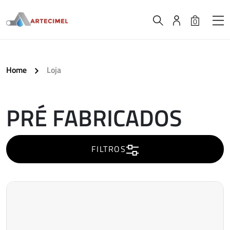
0
Home
Loja
PRÉ FABRICADOS
A
carregar..
FILTROS