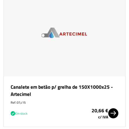
Canalete em betão p/ grelha de 150X1000x25 -
Artecimel
Ref. 07,c15
20,66 €
Em stock
c/ IVA