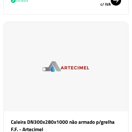
Em stock
c/ IVA
Caleira DN300x280x1000 não armado p/grelha
F.F. - Artecimel