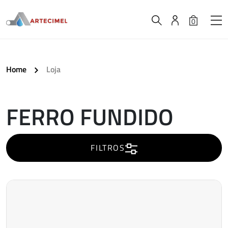
0
Home
Loja
FERRO FUNDIDO
A
carregar..
FILTROS