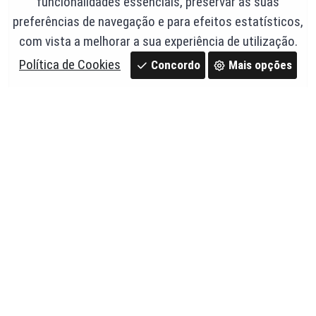
funcionalidades essenciais, preservar as suas
preferências de navegação e para efeitos estatísticos,
com vista a melhorar a sua experiência de utilização.
Política de Cookies
Concordo
Mais opções
Cabeça Móvel Redonda c/ Corrente - Saint-Gobain
PAM
Ref. 26,cmrc
21,23 €
Em stock
c/ IVA