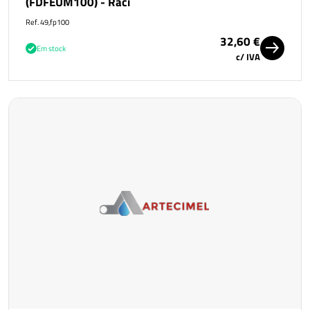
(FDFEUM100) - Raci
Ref. 49,fp100
32,60 €
Em stock
c/ IVA