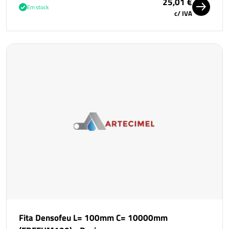
25,01 €
Em stock
c/ IVA
Fita Densofeu L= 100mm C= 10000mm