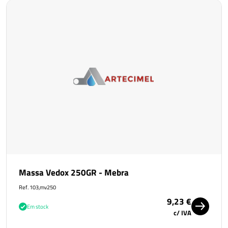
Massa Vedox 250GR - Mebra
Ref. 103,mv250
9,23 €
Em stock
c/ IVA