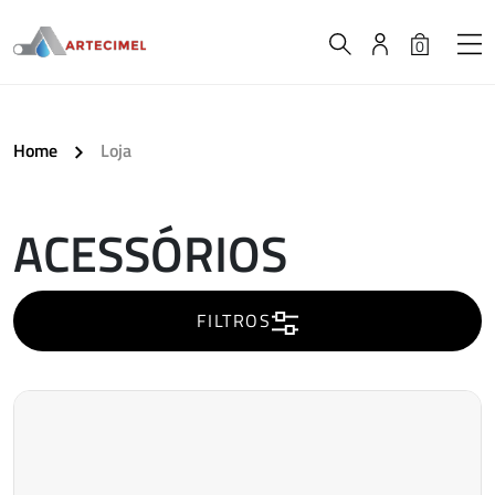
0
Home
Loja
ACESSÓRIOS
A
carregar..
FILTROS