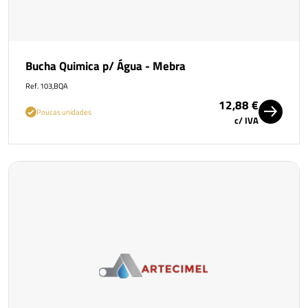
Bucha Quimica p/ Água - Mebra
Ref. 103,BQA
12,88 €
Poucas unidades
c/ IVA