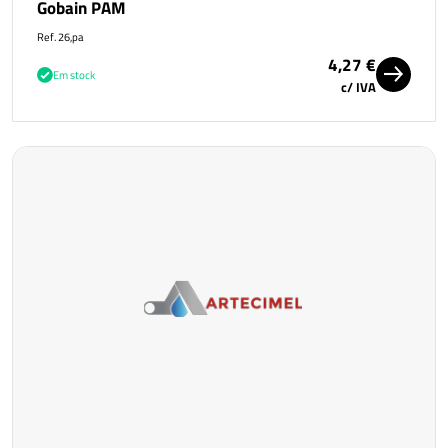
Gobain PAM
Ref. 26,pa
4,27 €
Em stock
c/ IVA