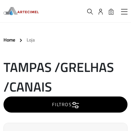
0
Home
Loja
TAMPAS /GRELHAS
A
/CANAIS
carregar..
FILTROS