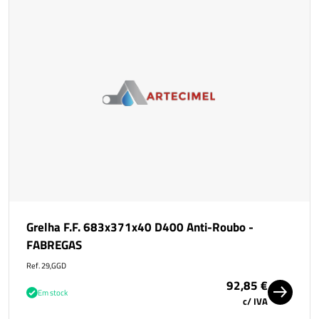
Grelha F.F. 683x371x40 D400 Anti-Roubo -
FABREGAS
Ref. 29,GGD
92,85 €
Em stock
c/ IVA