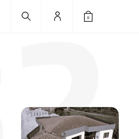
82
0
A
carregar..