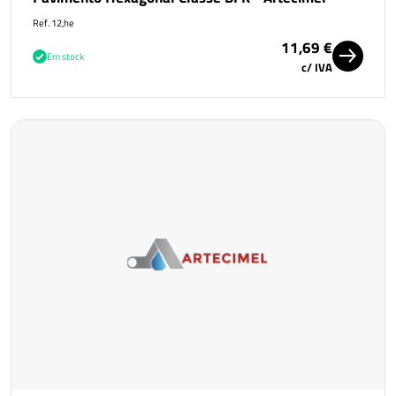
Ref. 12,he
11,69 €
Em stock
c/ IVA