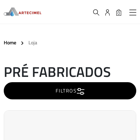
0
Home
Loja
PRÉ FABRICADOS
A
carregar..
FILTROS